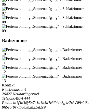
06
07
08
09
Badezimmer
10
11
12
13
Kontakt
Blockshausen 4
26427 Neuharlingersiel
Telefon
04974 444
Email
i
4
n
1
f
4
o
3
@
5
n
7
e
1
u
1
h
3
a
7
r
8
l
9
i
4
n
6
g
4
e
7
r
3
s
3
i
8
e
2
l
6
-
8
h
6
e
6
r
9
r
7
m
8
a
3
n
2
n
2
.
5
d
2
e
9