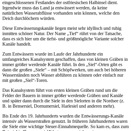
eingeschlossenen Festlandes der ostfriesischen Halbinsel dient.
Irgendwie muss das Land ja entwässert werden, da keine
natürlichen Wasserabflüsse vorhanden sein können, welche den
Deich durchlöchern würden.
Diese Entwässerungskanäle liegen meist sehr idyllisch und ruhig
inmitten schöner Natur. Der Name „Tief“ rührt von der Tatsache,
dass es sich hier um die tiefst- und größtmögliche Variante solcher
Kanäle handelt.
Zum Entwässern wurde im Laufe der Jahrhunderte ein
umfangreiches Kanalsystem geschaffen, dass von kleinen Gräben in
immer größer werdende Kanäle führt. In den „Siel“-Orten gibt es
dann die großen „Siele“ – mit Schöpfwerken, um auch bei höheren
Wasserständen noch Wasser abführen zu können oder einfach nur
mit großen „Siel“-Toren.
Das Kanalsystem führt von ersten kleinen Gräben rund um die
Felder der Bauern in immer größer werdende Gräben und Kanäle
und später dann durch die Siele in den Sielorten in die Nordsee (z.
B. in Bensersiel, Dornumersiel, Harlesiel und anderen mehr).
Bis Ende des 19. Jahrhunderts wurden die Entwässerungs-Kanäle
intensiv als Wasserstraßen genutzt. In früheren Jahrhunderten waren
die Siele eine wichtige Steuer-Einnahmequelle. So kam es, dass zum